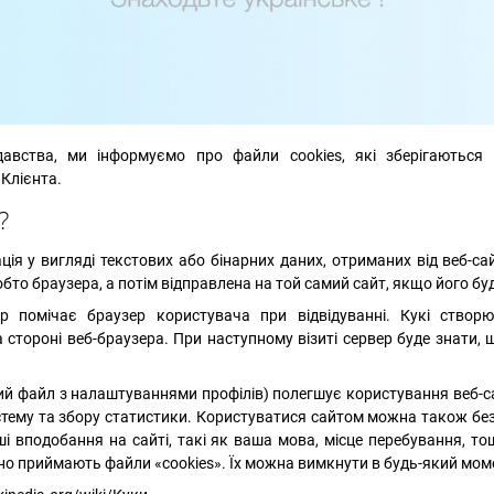
давства, ми інформуємо про файли cookies, які зберігаютьс
 Клієнта.
?
ція у вигляді текстових або бінарних даних, отриманих від веб-сай
тобто браузера, а потім відправлена на той самий сайт, якщо його бу
р помічає браузер користувача при відвідуванні. Кукі створю
 стороні веб-браузера. При наступному візиті сервер буде знати,
ий файл з налаштуваннями профілів) полегшує користування веб-с
истему та збору статистики. Користуватися сайтом можна також без 
і вподобання на сайті, такі як ваша мова, місце перебування, тощ
о приймають файли «cookies». Їх можна вимкнути в будь-який мом