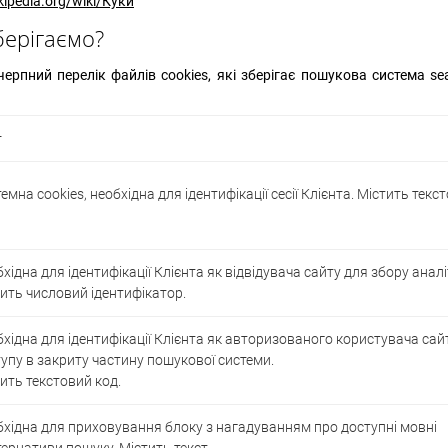
ikipedia.org/wiki/Куки
зберігаємо?
ерпний перелік файлів cookies, які зберігає пошукова система se
т
емна cookies, необхідна для ідентифікації сесії Клієнта. Містить текс
хідна для ідентифікації Клієнта як відвідувача сайту для збору аналі
ить числовий ідентифікатор.
хідна для ідентифікації Клієнта як авторизованого користувача сайт
упу в закриту частину пошукової системи.
ить текстовий код.
хідна для приховування блоку з нагадуванням про доступні мовні