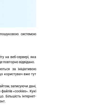
я пошуковою системою
ту на веб-сервері, яка
де повторно відвідано.
ються за ініціативою
 що користувач вже тут
айтом, записуючи дані,
файлів «cookies». Кукі
о. Більшість інтернет-
ент.