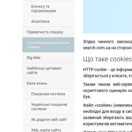
Бізнесу та
підприємцям
Аналітика
Приватність пошуку
Згідно чинного законо
Політика використання
cookies
search.com.ua
на стороні
Що таке cookies
Big data
Найбільш цитовані
HTTP-cookie - це інформа
сайти
зберігається у клієнта, 
База знань
Таким чином веб-серве
скриптового сценарію на
Пошукова система
був.
Українські пошукові
Файл «cookies» (невелик
системи
необхідні для входу в с
зазвичай зберігають ваш
Як додати свій сайт
користувачів автоматичн
XML-карти сайту