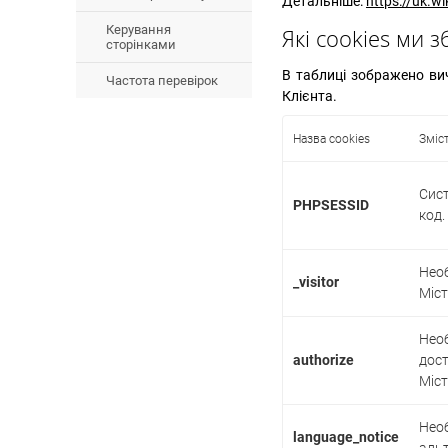
Детальніше:
https://uk.w
Керування
Які cookies ми 
сторінками
В таблиці зображено вич
Частота перевірок
Клієнта.
Назва cookies
Зміс
Сист
PHPSESSID
код.
Необ
_visitor
Міст
Необ
authorize
дост
Міст
Необ
language_notice