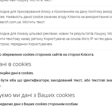
ернативи пошуку. Містить текст.
хідна для приховування блоку з посиланням на дану політику вик
ies. Наявність даної cookie означає згоду Клієнта на використання c
search.com.ua. Містить текст.
хідна для показу цільової реклами, новин та результатів пошуку. М
ити текстову назву регіону Користувача на основі його IP чи гео-дан
строю, переданих Користувачем.
о збереження cookies сторонніх сайтів на стороні Клієнта.
ані в cookies
ційні дані в cookies.
бути хіба що ідентифікатори, закодований текст, або текстові зн
).
ємо ми дані з Ваших cookies
редаємо дані з Ваших cookies стороннім особам.