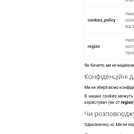
альт
Необ
cookies_policy
cook
від 
Необ
region
міст
при
Як бачите, ми не ініціюєм
Конфіденційні д
Ми не зберігаємо конфіден
В наших cookies можуть 
користувач (як от
region
Чи розповсюджу
Однозначно, ні. Ми не пе