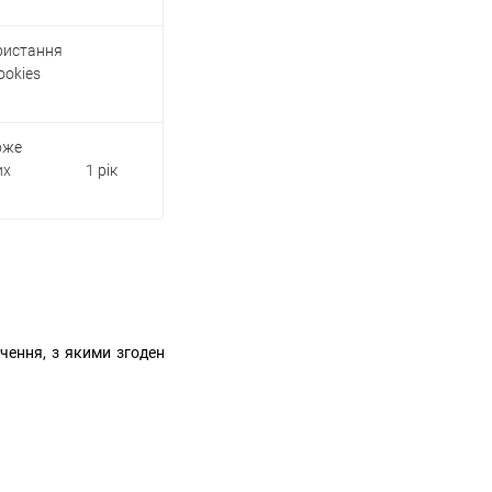
ористання
ookies
оже
их
1 рік
ачення, з якими згоден