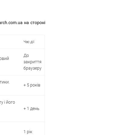
arch.com.ua на стороні
Час дії
До
товий
закриття
браузеру
тики.
+ 5 років
у і його
+ 1 день
1 рік