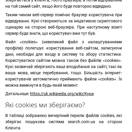
зберігається у клієнта, тобто браузера, а потім відправлена
на той самий сайт, якщо його буде повторно відвідано.
Таким чином веб-сервер помічає браузер користувача при
відвідуванні. Кукі створюються за ініціативою скриптового
сценарію на стороні веб-браузера. При наступному візиті
сервер буде знати, що користувач вже тут був.
Файл «cookies» (невеликий файл з налаштуваннями
профілів) полегшує користування веб-сайтом, записуючи
дані, необхідні для входу в систему та збору статистики.
Користуватися сайтом можна також без файлів «cookies».
Кукі зазвичай зберігають ваші вподобання на сайті, такі як
ваша мова, місце перебування, тощо. Більшість інтернет-
користувачів автоматично приймають файли «cookies». Їх
можна вимкнути в будь-який момент.
Детальніше:
https://uk.wikipedia.org/wiki/Куки
Які cookies ми зберігаємо?
В таблиці зображено вичерпний перелік файлів cookies, які
зберігає пошукова система search.com.ua на стороні
Клієнта.