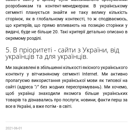
розробникам та контент-менеджерам. В українському
сегменті планується знайти не таку велику кількість
сторінок, як в глобальному контексті, то ж сподіваємось,
що критеріїв, що прямо впливають на позицію сторінки у
видачі, буде не більше 20. Такі критерії детально описано в
окремому розділі.
5. В пріоритеті - сайти з України, від
українців та для українців.
Ми зацікавлені в збільшенні кількості якісного українського
контенту у вітчизняному сегменті Internet. Ми активно
пропагуємо використання української мови як типової на
сайті (адреса "/" без жодних переспрямувань). Ми хочемо,
щоб українці знаходили якомога більше українських
товарів та дізнавались про послуги, новини, факти перш за
все в Україні, а вже потім - в світі.
2021-06-01