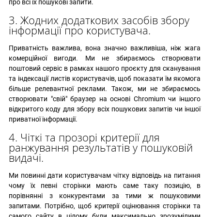
про всі їх пошукові запити.
3. Жодних додаткових засобів збору
інформації про користувача.
Приватність важлива, вона значно важливіша, ніж жага
комерційної вигоди. Ми не збираємось створювати
поштовий сервіс в рамках нашого проєкту для сканування
та індексації листів користувачів, щоб показати їм якомога
більше релевантної реклами. Також, ми не збираємось
створювати "свій" браузер на основі Chromium чи іншого
відкритого коду для збору всіх пошукових запитів чи іншої
приватної інформації.
4. Чіткі та прозорі критерії для
ранжування результатів у пошуковій
видачі.
Ми повинні дати користувачам чітку відповідь на питання
чому їх певні сторінки мають саме таку позицію, в
порівнянні з конкурентами за тими ж пошуковими
запитами. Потрібно, щоб критерії оцінювання сторінки та
самого сайту в цілому були максимально зрозумілими