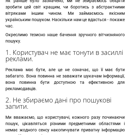
Як раніше було зазначено, ми не збираємось обіцяти
зробити цей світ кращим, чи боротись з абстрактними
вітряками іншим чином. Ми займаємось якісним
українським пошуком. Наскільки нам це вдасться - покаже
час.
Окреслимо тезисно наше бачення зручного вітчизняного
пошуку.
1. Користувач не має тонути в засиллі
реклами.
Реклама має бути, але це не означає, що її має бути
забагато. Вона повинна не заважати шукачам інформації,
вона повинна бути доступною та ефективною для
рекламодавців.
2. Не збираємо дані про пошукові
запити.
Ми вважаємо, що користувачі, кожного разу починаючи
пошук, цікавляться різними предметними областями і
немає жодного сенсу накопичувати приватну інформацію