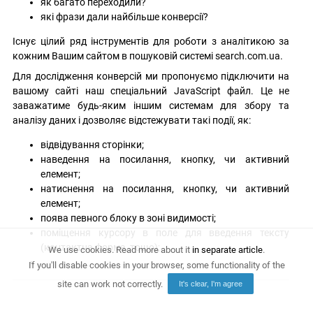
як багато переходили?
які фрази дали найбільше конверсії?
Існує цілий ряд інструментів для роботи з аналітикою за
кожним Вашим сайтом в пошуковій системі search.com.ua.
Для дослідження конверсій ми пропонуємо підключити на
вашому сайті наш спеціальний JavaScript файл. Це не
заважатиме будь-яким іншим системам для збору та
аналізу даних і дозволяє відстежувати такі події, як:
відвідування сторінки;
наведення на посилання, кнопку, чи активний
елемент;
натиснення на посилання, кнопку, чи активний
елемент;
поява певного блоку в зоні видимості;
поміщення курсору в поле для введення тексту
(контактна форма, тощо);
We use cookies. Read more about it
in separate article
.
If you'll disable cookies in your browser, some functionality of the
site can work not correctly.
It's clear, I'm agree